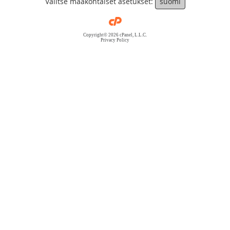
Valitse maakohtaiset asetukset:
suomi
Copyright© 2026 cPanel, L.L.C.
Privacy Policy