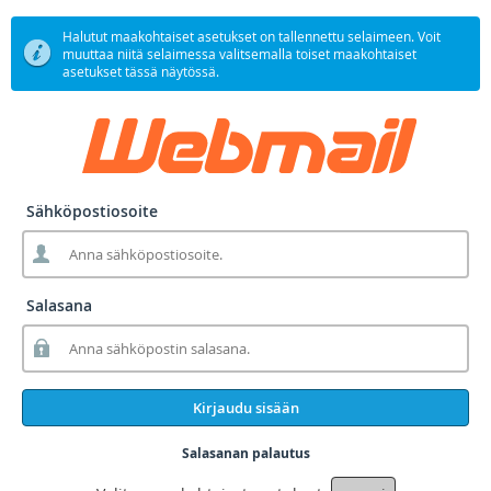
Halutut maakohtaiset asetukset on tallennettu selaimeen. Voit
muuttaa niitä selaimessa valitsemalla toiset maakohtaiset
asetukset tässä näytössä.
Sähköpostiosoite
Salasana
Kirjaudu sisään
Salasanan palautus