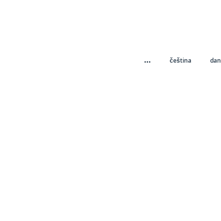
…
čeština
dan